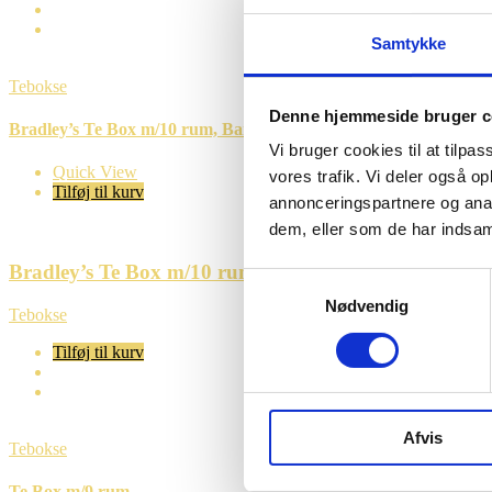
Samtykke
Tebokse
Denne hjemmeside bruger c
Bradley’s Te Box m/10 rum, Bambus
Vi bruger cookies til at tilpas
Quick View
vores trafik. Vi deler også 
Tilføj til kurv
annonceringspartnere og anal
dem, eller som de har indsaml
Bradley’s Te Box m/10 rum, Bambus
Samtykkevalg
Nødvendig
Tebokse
Tilføj til kurv
Afvis
Tebokse
Te Box m/9 rum