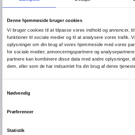
Gourmet
Gourmet
Espresso
&
&
Signatur
Signatur
Espress
Denne hjemmeside bruger cookies
o
Brasilie
Etiopisk
Vi bruger cookies til at tilpasse vores indhold og annoncer, til
Etiopisk,
n,
Sidamo,
funktioner til sociale medier og til at analysere vores trafik. 
Økologi
Rainfor
Økologi
oplysninger om din brug af vores hjemmeside med vores par
sk
est
sk
Fairtrad
for sociale medier, annonceringspartnere og analysepartnere
Alliance,
Fairtrad
e,
partnere kan kombinere disse data med andre oplysninger, du
12x200
e,
12x200
g
12x200
dem, eller som de har indsamlet fra din brug af deres tjeneste
g
g
S
Nødvendig
a
m
t
Præferencer
y
k
Gourmet
Gourmet
Gourmet
k
Statistik
&
&
&