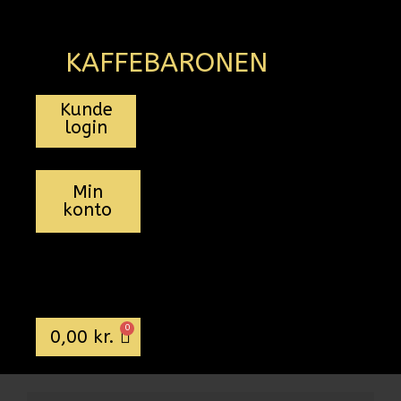
KAFFEBARONEN
Kunde
login
Min
konto
0
0,00
kr.