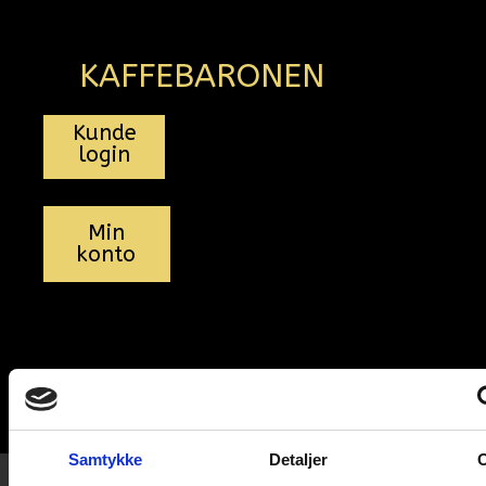
KAFFEBARONEN
Kunde
login
Min
konto
0
0,00
kr.
Samtykke
Detaljer