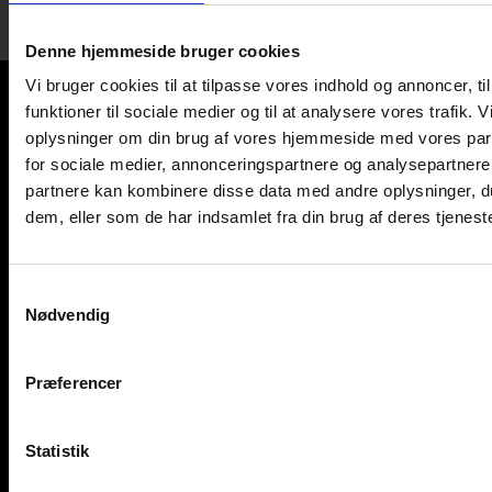
Denne hjemmeside bruger cookies
Forside
Tebreve
Vi bruger cookies til at tilpasse vores indhold og annoncer, til
Bradley's te
funktioner til sociale medier og til at analysere vores trafik. 
oplysninger om din brug af vores hjemmeside med vores par
White Tea,
for sociale medier, annonceringspartnere og analysepartnere
Strawberry & Vanilla, Økologisk Fairtrade, 4×25
partnere kan kombinere disse data med andre oplysninger, du
breve
dem, eller som de har indsamlet fra din brug af deres tjeneste
White Tea, Strawberry &
S
Vanilla, Økologisk
Nødvendig
a
m
Fairtrade, 4×25 breve
t
Præferencer
y
k
k
Statistik
e