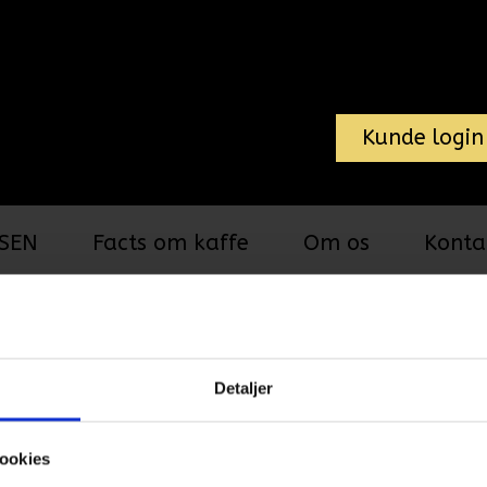
Kunde login
SEN
Facts om kaffe
Om os
Konta
Te i løsvægt
Kobbs Te
Sörgårdste,
Detaljer
ookies