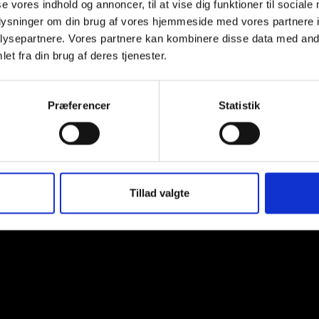
se vores indhold og annoncer, til at vise dig funktioner til sociale
oplysninger om din brug af vores hjemmeside med vores partnere i
ysepartnere. Vores partnere kan kombinere disse data med andr
et fra din brug af deres tjenester.
Sörgårdste, 12x125g
Præferencer
Statistik
Tillad valgte
ping
My account
Om os
Facts om kaffe
Konta
svej 30K, 9000 Aalborg - Tlf: 22 70 44 00 