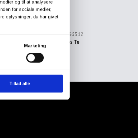
 medier og til at analysere
nden for sociale medier,
e oplysninger, du har givet
Varenummer
66512
Kategori
Kobbs Te
Marketing
Tillad alle
kt os
- Mail info@kaffebaronen.dk