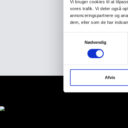
Vi bruger cookies til at tilpas
vores trafik. Vi deler også 
annonceringspartnere og anal
dem, eller som de har indsaml
S
Nødvendig
a
m
t
y
k
k
Afvis
e
Shop
v
a
Kaffebaronen ApS - Gasværk
l
g