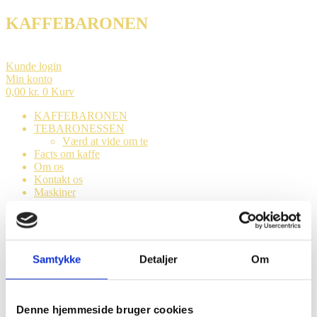
KAFFEBARONEN
Kunde login
Min konto
0,00
kr.
0
Kurv
KAFFEBARONEN
TEBARONESSEN
Værd at vide om te
Facts om kaffe
Om os
Kontakt os
Maskiner
Shopping
Menu
KAFFEBARONEN
Samtykke
Detaljer
Om
TEBARONESSEN
Værd at vide om te
Facts om kaffe
Om os
Denne hjemmeside bruger cookies
Kontakt os