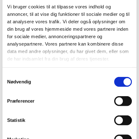
Maskiner
Vi bruger cookies til at tilpasse vores indhold og
Shopping
annoncer, til at vise dig funktioner til sociale medier og til
at analysere vores trafik. Vi deler også oplysninger om
Forside
/
Hele bønner
/
Löfbergs
/
Professional Medium, Rainforest
Alliance, 6x1000g
din brug af vores hjemmeside med vores partnere inden
for sociale medier, annonceringspartnere og
analysepartnere. Vores partnere kan kombinere disse
Professional Medium, Rainforest
data med andre oplysninger, du har givet dem, eller som
Alliance, 6x1000g
de har indsamlet fra din brug af deres tjenester.
Sort: 100% Arabica
Samtykkevalg
Oprindelse: Brasilien, Colombia, Syd- & Centralamerika, Østafrika
Nødvendig
og Asien
Certificeringer: Rainforest Alliance
Præferencer
Professional Medium, Rainforest Alliance, 6x1000g
Statistik
Varenummer
20410
Kategori
Löfbergs
Shopping