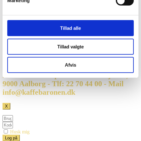
Marketing
My account
Om os
Facts om kaffe
Kontakt os
Tillad alle
Menu
Shopping
My account
Tillad valgte
Om os
Facts om kaffe
Kontakt os
Afvis
Kaffebaronen ApS - Gasværksvej 30K,
9000 Aalborg - Tlf: 22 70 44 00 - Mail
info@kaffebaronen.dk
X
Husk mig
Log på