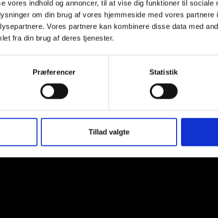
se vores indhold og annoncer, til at vise dig funktioner til sociale
(kokosnød), glukosesirup, anti
oplysninger om din brug af vores hjemmeside med vores partnere i
MÆLKEPROTEIN, stabilisator (E
ysepartnere. Vores partnere kan kombinere disse data med andr
et fra din brug af deres tjenester.
Præferencer
Statistik
Peter Larsen
Chokolade,
10x1000g
Tillad valgte
ping
My account
Om os
Facts om kaffe
Konta
svej 30K, 9000 Aalborg - Tlf: 22 70 44 00 