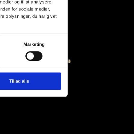
 medier og til at analysere
klumpningsmiddel (E341, E551),
nden for sociale medier,
340, E452), salt, emulgator (E481), aroma.
e oplysninger, du har givet
Marketing
Varenummer
47534
Kategori
Chokoladedrik
Tillad alle
kt os
- Mail info@kaffebaronen.dk