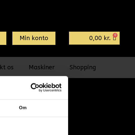
0
0,00
kr.
Min konto
kt os
Maskiner
Shopping
Peter Larsen
 Chokolade, 10x1000g
Om
LVER (MÆLK), fedtfattigt kakaopulver (14%),
E (MÆLK), helt hærdet vegetabilsk fedt