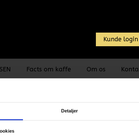
Kunde login
SEN
Facts om kaffe
Om os
Konta
Diverse
Chokoladedrik
Peter Larsen
Detaljer
Ingredienser: Sukker, VALLEPU
ookies
SKUMMETMÆLKSPULVER, LAKTOS