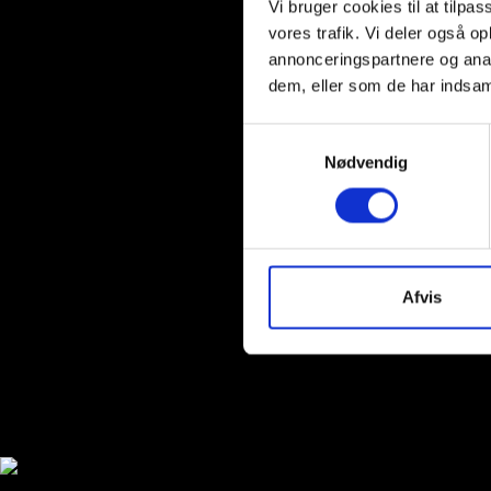
Vi bruger cookies til at tilpas
vores trafik. Vi deler også 
annonceringspartnere og anal
dem, eller som de har indsaml
S
Nødvendig
a
m
t
y
k
k
Afvis
e
v
a
Shop
l
g
Kaffebaronen ApS - Gasværk