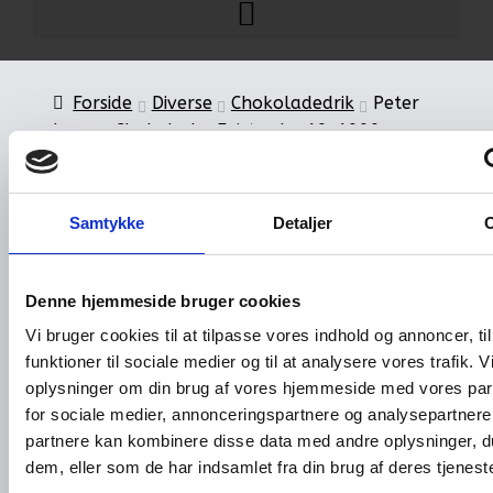
Forside
Diverse
Chokoladedrik
Peter
Larsen Chokolade, Fairtrade, 10x1000g
Samtykke
Detaljer
Denne hjemmeside bruger cookies
Peter Larsen Chokolade,
Vi bruger cookies til at tilpasse vores indhold og annoncer, til
Fairtrade, 10x1000g
funktioner til sociale medier og til at analysere vores trafik. 
oplysninger om din brug af vores hjemmeside med vores par
PLK’s Fairtrade Choko er en blød, fyldig og
for sociale medier, annonceringspartnere og analysepartnere
lækker chokoladedrik med et højt Fairtrade-
partnere kan kombinere disse data med andre oplysninger, du
kakaoindhold. Dette giver en rig kakaosmag og
dem, eller som de har indsamlet fra din brug af deres tjeneste
god kvalitet. Den afbalancerede smag af kakao