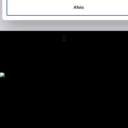
Afvis
Kaffebaronen ApS - Gasværksvej 30K,
9000 Aalborg - Tlf: 22 70 44 00 -
Mail info@kaffebaronen.dk