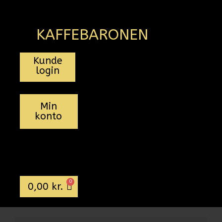
KAFFEBARONEN
Kunde
login
Min
konto
0
0,00
kr.