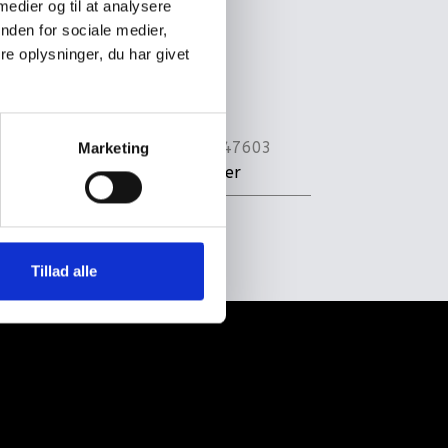
 tablethjælpestof E500,
 medier og til at analysere
el natriumcitrat.
nden for sociale medier,
e oplysninger, du har givet
ter, 1000
Varenummer
47603
Marketing
Kategori
Sukker
Tillad alle
kt os
- Mail info@kaffebaronen.dk