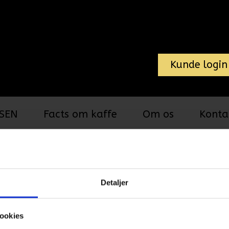
Kunde login
SEN
Facts om kaffe
Om os
Konta
Diverse
Sukker
breve
Hermesetas 
Detaljer
stk. a 2-stk 
ookies
Ingredienser: Sødestof,