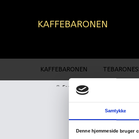
KAFFEBARONEN
KAFFEBARONEN
TEBARONES
Forside
Sødetabletter, 1000 stk. a 2-stk 
Samtykke
Denne hjemmeside bruger c