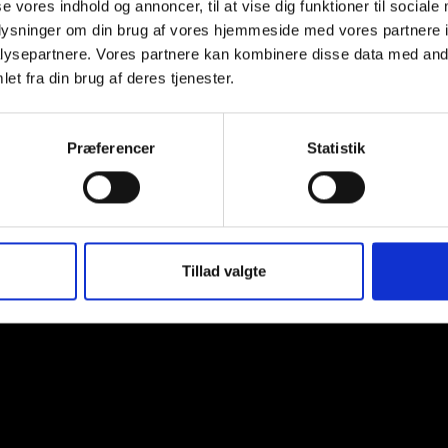
natrium saccharin E954,
se vores indhold og annoncer, til at vise dig funktioner til sociale
surhedsregulerende midd
oplysninger om din brug af vores hjemmeside med vores partnere i
ysepartnere. Vores partnere kan kombinere disse data med andr
et fra din brug af deres tjenester.
Hermesetas Sødetablet
Præferencer
Statistik
stk. a 2-stk breve
Tillad valgte
ping
My account
Om os
Facts om kaffe
Konta
svej 30K, 9000 Aalborg - Tlf: 22 70 44 00 