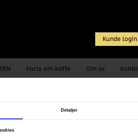
Kunde login
SEN
Facts om kaffe
Om os
Konta
Tebreve
Bradley's Favourit
Fairtrade, 4×6 a 10 breve
Favourites E
Detaljer
Fairtrade, 4
ookies