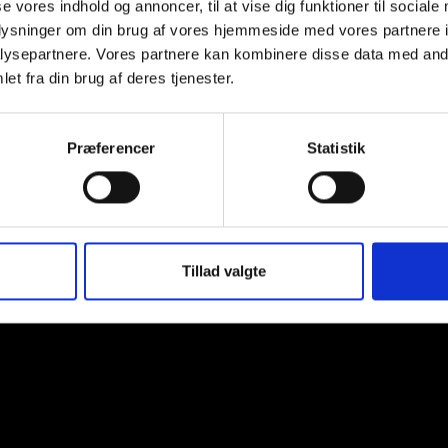
se vores indhold og annoncer, til at vise dig funktioner til sociale
oplysninger om din brug af vores hjemmeside med vores partnere i
Favourites English Bla
ysepartnere. Vores partnere kan kombinere disse data med andr
Fairtrade, 4×6 a 10 br
et fra din brug af deres tjenester.
Præferencer
Statistik
ping
My account
Om os
Facts om kaffe
Konta
Tillad valgte
svej 30K, 9000 Aalborg - Tlf: 22 70 44 00 