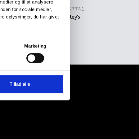
 medier og til at analysere
Varenummer
47741
nden for sociale medier,
nd No. 03,
Kategori
Bradley's
e oplysninger, du har givet
eve
Favourites Te
Marketing
kt os
Tillad alle
- Mail info@kaffebaronen.dk