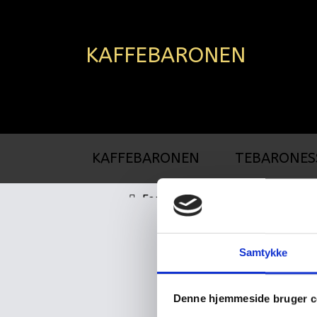
KAFFEBARONEN
KAFFEBARONEN
TEBARONES
Forside
Favourites English Bland No. 03, 
Samtykke
Denne hjemmeside bruger c