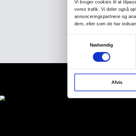
Vi bruger cookies til at tilpas
vores trafik. Vi deler også 
annonceringspartnere og anal
dem, eller som de har indsaml
S
Nødvendig
a
m
t
y
Shop
k
k
Afvis
Kaffebaronen ApS - Gasværk
e
v
a
l
g