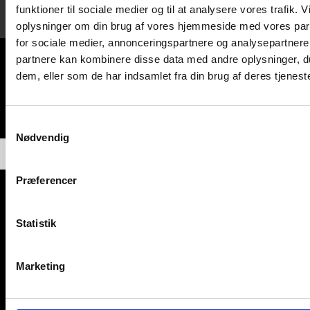
funktioner til sociale medier og til at analysere vores trafik. 
oplysninger om din brug af vores hjemmeside med vores par
for sociale medier, annonceringspartnere og analysepartnere
Intet fundet
partnere kan kombinere disse data med andre oplysninger, du
dem, eller som de har indsamlet fra din brug af deres tjeneste
Det ser ud til, at vi ikke kan finde det, du leder efter. Måske vil en
søgning hjælpe.
S
Nødvendig
a
m
t
Præferencer
y
k
k
Statistik
e
Kaffebaronen ApS - Gasværksvej 30K,
v
Marketing
9000 Aalborg - Tlf: 22 70 44 00 -
a
Mail info@kaffebaronen.dk
l
g